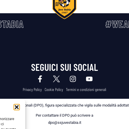
TABIA
#WEA
SEGUICI SUI SOCIAL
Privacy Policy
Cookie Policy
Termini e condizioni generali
 dei Dati Personali (DPO), figura specializzata che vigila sulle modalità adottate 
Per contattare il DPO può scrivere a
emorizzare
dpo@ssjuvestabia.it
 ci