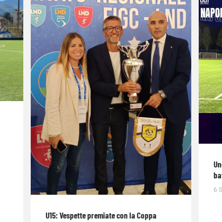
Un
ba
6 
U15: Vespette premiate con la Coppa