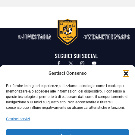
#JUVESTABIA
#WEARETHEWASPS
SEGUICI SUI SOCIAL
Privacy Policy
Cookie Policy
Termini e condizioni generali
Gestisci Consenso
Per fornire le migliori esperienze, utilizziamo tecnologie come i cookie per
La Società ha nominato il Responsabile della Protezione dei Dati Personali (DPO), figura specializzata che vigila sulle modalità
memorizzare e/o accedere alle informazioni del dispositivo. Il consenso a
adottate dalla nostra Società per tutelare i Suoi dati personali.
queste tecnologie ci permetterà di elaborare dati come il comportamento di
navigazione o ID unici su questo sito. Non acconsentire o ritirare il
Per contattare il DPO può scrivere a
consenso può influire negativamente su alcune caratteristiche e funzioni.
dpo@ssjuvestabia.it
Gestisci servizi
Può contattare sempre
dpo@ssjuvestabia.it