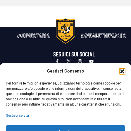
#JUVESTABIA
#WEARETHEWASPS
SEGUICI SUI SOCIAL
Privacy Policy
Cookie Policy
Termini e condizioni generali
Gestisci Consenso
Per fornire le migliori esperienze, utilizziamo tecnologie come i cookie per
La Società ha nominato il Responsabile della Protezione dei Dati Personali (DPO), figura specializzata che vigila sulle modalità
memorizzare e/o accedere alle informazioni del dispositivo. Il consenso a
adottate dalla nostra Società per tutelare i Suoi dati personali.
queste tecnologie ci permetterà di elaborare dati come il comportamento di
navigazione o ID unici su questo sito. Non acconsentire o ritirare il
Per contattare il DPO può scrivere a
consenso può influire negativamente su alcune caratteristiche e funzioni.
dpo@ssjuvestabia.it
Gestisci servizi
Può contattare sempre
dpo@ssjuvestabia.it