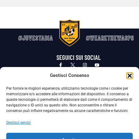
#JUVESTABIA
#WEARETHEWASPS
SEGUICI SUI SOCIAL
Privacy Policy
Cookie Policy
Termini e condizioni generali
Gestisci Consenso
Per fornire le migliori esperienze, utilizziamo tecnologie come i cookie per
La Società ha nominato il Responsabile della Protezione dei Dati Personali (DPO), figura specializzata che vigila sulle modalità
memorizzare e/o accedere alle informazioni del dispositivo. Il consenso a
adottate dalla nostra Società per tutelare i Suoi dati personali.
queste tecnologie ci permetterà di elaborare dati come il comportamento di
navigazione o ID unici su questo sito. Non acconsentire o ritirare il
Per contattare il DPO può scrivere a
consenso può influire negativamente su alcune caratteristiche e funzioni.
dpo@ssjuvestabia.it
Gestisci servizi
Può contattare sempre
dpo@ssjuvestabia.it