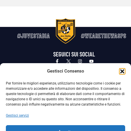
#JUVESTABIA
#WEARETHEWASPS
SEGUICI SUI SOCIAL
Privacy Policy
Cookie Policy
Termini e condizioni generali
Gestisci Consenso
Per fornire le migliori esperienze, utilizziamo tecnologie come i cookie per
La Società ha nominato il Responsabile della Protezione dei Dati Personali (DPO), figura specializzata che vigila sulle modalità
memorizzare e/o accedere alle informazioni del dispositivo. Il consenso a
adottate dalla nostra Società per tutelare i Suoi dati personali.
queste tecnologie ci permetterà di elaborare dati come il comportamento di
navigazione o ID unici su questo sito. Non acconsentire o ritirare il
Per contattare il DPO può scrivere a
consenso può influire negativamente su alcune caratteristiche e funzioni.
dpo@ssjuvestabia.it
Gestisci servizi
Può contattare sempre
dpo@ssjuvestabia.it