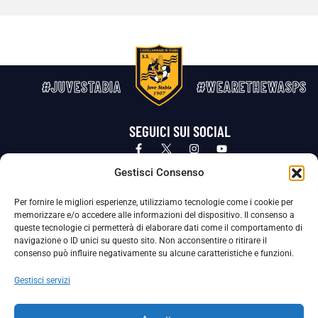
#JUVESTABIA
#WEARETHEWASPS
SEGUICI SUI SOCIAL
Privacy Policy
Cookie Policy
Termini e condizioni generali
Gestisci Consenso
Per fornire le migliori esperienze, utilizziamo tecnologie come i cookie per
La Società ha nominato il Responsabile della Protezione dei Dati Personali (DPO), figura specializzata che vigila sulle modalità
memorizzare e/o accedere alle informazioni del dispositivo. Il consenso a
adottate dalla nostra Società per tutelare i Suoi dati personali.
queste tecnologie ci permetterà di elaborare dati come il comportamento di
navigazione o ID unici su questo sito. Non acconsentire o ritirare il
Per contattare il DPO può scrivere a
consenso può influire negativamente su alcune caratteristiche e funzioni.
dpo@ssjuvestabia.it
Gestisci servizi
Può contattare sempre
dpo@ssjuvestabia.it