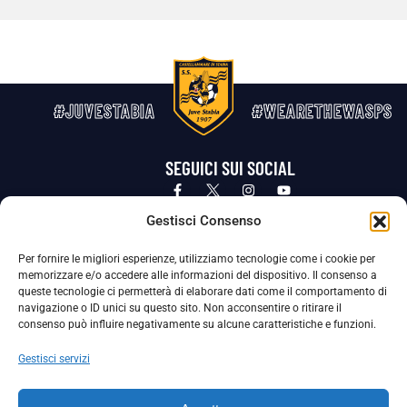
#JUVESTABIA
#WEARETHEWASPS
SEGUICI SUI SOCIAL
Privacy Policy
Cookie Policy
Termini e condizioni generali
Gestisci Consenso
Per fornire le migliori esperienze, utilizziamo tecnologie come i cookie per
La Società ha nominato il Responsabile della Protezione dei Dati Personali (DPO), figura specializzata che vigila sulle modalità
memorizzare e/o accedere alle informazioni del dispositivo. Il consenso a
adottate dalla nostra Società per tutelare i Suoi dati personali.
queste tecnologie ci permetterà di elaborare dati come il comportamento di
navigazione o ID unici su questo sito. Non acconsentire o ritirare il
Per contattare il DPO può scrivere a
consenso può influire negativamente su alcune caratteristiche e funzioni.
dpo@ssjuvestabia.it
Gestisci servizi
Può contattare sempre
dpo@ssjuvestabia.it