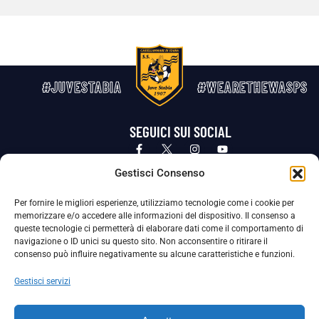
#JUVESTABIA
#WEARETHEWASPS
SEGUICI SUI SOCIAL
Privacy Policy
Cookie Policy
Termini e condizioni generali
Gestisci Consenso
Per fornire le migliori esperienze, utilizziamo tecnologie come i cookie per
La Società ha nominato il Responsabile della Protezione dei Dati Personali (DPO), figura specializzata che vigila sulle modalità
memorizzare e/o accedere alle informazioni del dispositivo. Il consenso a
adottate dalla nostra Società per tutelare i Suoi dati personali.
queste tecnologie ci permetterà di elaborare dati come il comportamento di
navigazione o ID unici su questo sito. Non acconsentire o ritirare il
Per contattare il DPO può scrivere a
consenso può influire negativamente su alcune caratteristiche e funzioni.
dpo@ssjuvestabia.it
Gestisci servizi
Può contattare sempre
dpo@ssjuvestabia.it