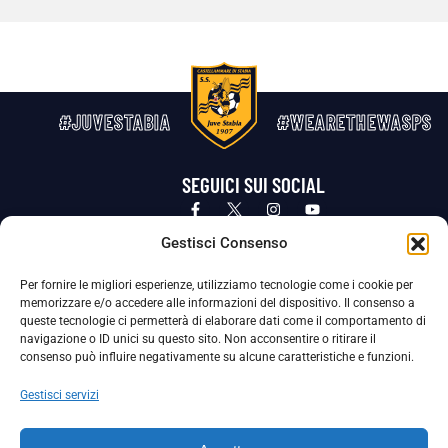
#JUVESTABIA
#WEARETHEWASPS
SEGUICI SUI SOCIAL
Privacy Policy
Cookie Policy
Termini e condizioni generali
Gestisci Consenso
Per fornire le migliori esperienze, utilizziamo tecnologie come i cookie per
La Società ha nominato il Responsabile della Protezione dei Dati Personali (DPO), figura specializzata che vigila sulle modalità
memorizzare e/o accedere alle informazioni del dispositivo. Il consenso a
adottate dalla nostra Società per tutelare i Suoi dati personali.
queste tecnologie ci permetterà di elaborare dati come il comportamento di
navigazione o ID unici su questo sito. Non acconsentire o ritirare il
Per contattare il DPO può scrivere a
consenso può influire negativamente su alcune caratteristiche e funzioni.
dpo@ssjuvestabia.it
Gestisci servizi
Può contattare sempre
dpo@ssjuvestabia.it