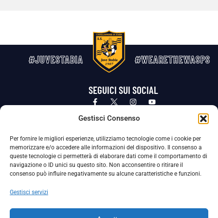
#JUVESTABIA
#WEARETHEWASPS
SEGUICI SUI SOCIAL
Privacy Policy
Cookie Policy
Termini e condizioni generali
Gestisci Consenso
Per fornire le migliori esperienze, utilizziamo tecnologie come i cookie per
La Società ha nominato il Responsabile della Protezione dei Dati Personali (DPO), figura specializzata che vigila sulle modalità
memorizzare e/o accedere alle informazioni del dispositivo. Il consenso a
adottate dalla nostra Società per tutelare i Suoi dati personali.
queste tecnologie ci permetterà di elaborare dati come il comportamento di
navigazione o ID unici su questo sito. Non acconsentire o ritirare il
Per contattare il DPO può scrivere a
consenso può influire negativamente su alcune caratteristiche e funzioni.
dpo@ssjuvestabia.it
Gestisci servizi
Può contattare sempre
dpo@ssjuvestabia.it