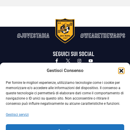
#JUVESTABIA
#WEARETHEWASPS
SEGUICI SUI SOCIAL
Privacy Policy
Cookie Policy
Termini e condizioni generali
Gestisci Consenso
Per fornire le migliori esperienze, utilizziamo tecnologie come i cookie per
La Società ha nominato il Responsabile della Protezione dei Dati Personali (DPO), figura specializzata che vigila sulle modalità
memorizzare e/o accedere alle informazioni del dispositivo. Il consenso a
adottate dalla nostra Società per tutelare i Suoi dati personali.
queste tecnologie ci permetterà di elaborare dati come il comportamento di
navigazione o ID unici su questo sito. Non acconsentire o ritirare il
Per contattare il DPO può scrivere a
consenso può influire negativamente su alcune caratteristiche e funzioni.
dpo@ssjuvestabia.it
Gestisci servizi
Può contattare sempre
dpo@ssjuvestabia.it