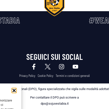
TABIA
#WEA
SEGUICI SUI SOCIAL
Privacy Policy
Cookie Policy
Termini e condizioni generali
 dei Dati Personali (DPO), figura specializzata che vigila sulle modalità adottate 
Per contattare il DPO può scrivere a
emorizzare
dpo@ssjuvestabia.it
 ci