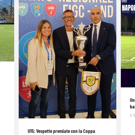
Un
ba
6 
U15: Vespette premiate con la Coppa