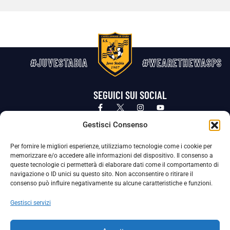
#JUVESTABIA
#WEARETHEWASPS
SEGUICI SUI SOCIAL
Privacy Policy
Cookie Policy
Termini e condizioni generali
Gestisci Consenso
Per fornire le migliori esperienze, utilizziamo tecnologie come i cookie per
La Società ha nominato il Responsabile della Protezione dei Dati Personali (DPO), figura specializzata che vigila sulle modalità
memorizzare e/o accedere alle informazioni del dispositivo. Il consenso a
adottate dalla nostra Società per tutelare i Suoi dati personali.
queste tecnologie ci permetterà di elaborare dati come il comportamento di
navigazione o ID unici su questo sito. Non acconsentire o ritirare il
Per contattare il DPO può scrivere a
consenso può influire negativamente su alcune caratteristiche e funzioni.
dpo@ssjuvestabia.it
Gestisci servizi
Può contattare sempre
dpo@ssjuvestabia.it