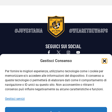
#JUVESTABIA
#WEARETHEWASPS
SEGUICI SUI SOCIAL
Privacy Policy
Cookie Policy
Termini e condizioni generali
Gestisci Consenso
Per fornire le migliori esperienze, utilizziamo tecnologie come i cookie per
La Società ha nominato il Responsabile della Protezione dei Dati Personali (DPO), figura specializzata che vigila sulle modalità
memorizzare e/o accedere alle informazioni del dispositivo. Il consenso a
adottate dalla nostra Società per tutelare i Suoi dati personali.
queste tecnologie ci permetterà di elaborare dati come il comportamento di
navigazione o ID unici su questo sito. Non acconsentire o ritirare il
Per contattare il DPO può scrivere a
consenso può influire negativamente su alcune caratteristiche e funzioni.
dpo@ssjuvestabia.it
Gestisci servizi
Può contattare sempre
dpo@ssjuvestabia.it