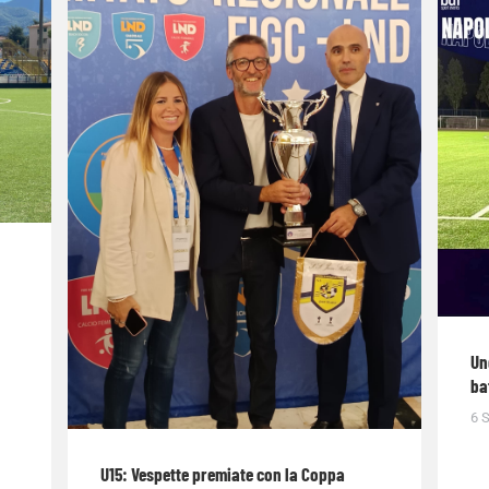
Un
ba
6 
U15: Vespette premiate con la Coppa