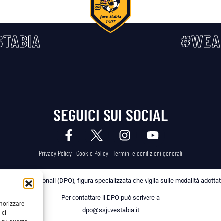
TABIA
#WEA
SEGUICI SUI SOCIAL
Privacy Policy
Cookie Policy
Termini e condizioni generali
 dei Dati Personali (DPO), figura specializzata che vigila sulle modalità adottate 
Per contattare il DPO può scrivere a
emorizzare
dpo@ssjuvestabia.it
 ci