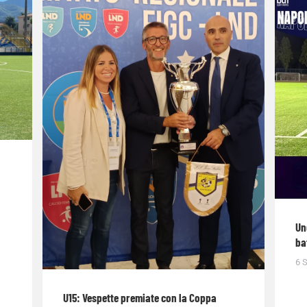
Un
ba
6 
U15: Vespette premiate con la Coppa