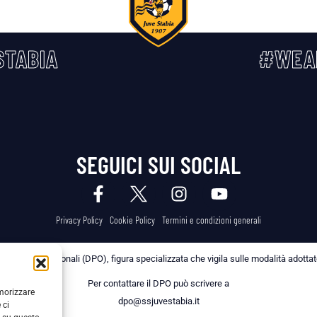
TABIA
#WEA
SEGUICI SUI SOCIAL
Privacy Policy
Cookie Policy
Termini e condizioni generali
 dei Dati Personali (DPO), figura specializzata che vigila sulle modalità adottate 
Per contattare il DPO può scrivere a
emorizzare
dpo@ssjuvestabia.it
 ci