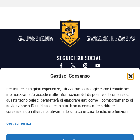
#JUVESTABIA
#WEARETHEWASPS
SEGUICI SUI SOCIAL
Privacy Policy
Cookie Policy
Termini e condizioni generali
Gestisci Consenso
Per fornire le migliori esperienze, utilizziamo tecnologie come i cookie per
La Società ha nominato il Responsabile della Protezione dei Dati Personali (DPO), figura specializzata che vigila sulle modalità
memorizzare e/o accedere alle informazioni del dispositivo. Il consenso a
adottate dalla nostra Società per tutelare i Suoi dati personali.
queste tecnologie ci permetterà di elaborare dati come il comportamento di
navigazione o ID unici su questo sito. Non acconsentire o ritirare il
Per contattare il DPO può scrivere a
consenso può influire negativamente su alcune caratteristiche e funzioni.
dpo@ssjuvestabia.it
Gestisci servizi
Può contattare sempre
dpo@ssjuvestabia.it