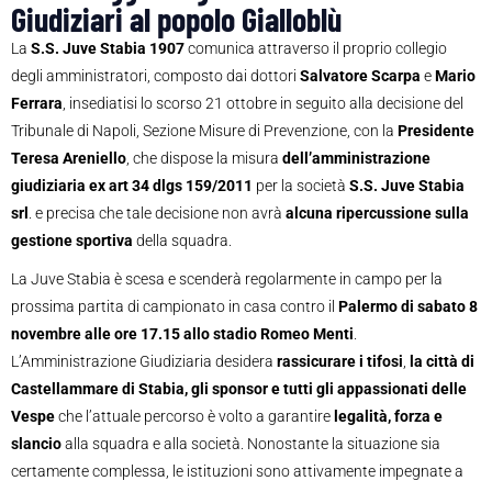
Giudiziari al popolo Gialloblù
La
S.S. Juve Stabia 1907
comunica attraverso il proprio collegio
degli amministratori, composto dai dottori
Salvatore Scarpa
e
Mario
Ferrara
, insediatisi lo scorso 21 ottobre in seguito alla decisione del
Tribunale di Napoli, Sezione Misure di Prevenzione, con la
Presidente
Teresa Areniello
, che dispose la misura
dell’amministrazione
giudiziaria ex art 34 dlgs 159/2011
per la società
S.S. Juve Stabia
srl
. e precisa che tale decisione non avrà
alcuna ripercussione sulla
gestione sportiva
della squadra.
La Juve Stabia è scesa e scenderà regolarmente in campo per la
prossima partita di campionato in casa contro il
Palermo di sabato 8
novembre alle ore 17.15 allo stadio Romeo Menti
.
L’Amministrazione Giudiziaria desidera
rassicurare i tifosi
,
la città di
Castellammare di Stabia, gli sponsor e tutti gli appassionati delle
Vespe
che l’attuale percorso è volto a garantire
legalità, forza e
slancio
alla squadra e alla società. Nonostante la situazione sia
certamente complessa, le istituzioni sono attivamente impegnate a