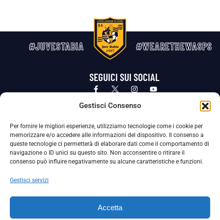
#JUVESTABIA
#WEARETHEWASPS
SEGUICI SUI SOCIAL
Privacy Policy
Cookie Policy
Termini e condizioni generali
Gestisci Consenso
Per fornire le migliori esperienze, utilizziamo tecnologie come i cookie per
La Società ha nominato il Responsabile della Protezione dei Dati Personali (DPO), figura specializzata che vigila sulle modalità
memorizzare e/o accedere alle informazioni del dispositivo. Il consenso a
adottate dalla nostra Società per tutelare i Suoi dati personali.
queste tecnologie ci permetterà di elaborare dati come il comportamento di
navigazione o ID unici su questo sito. Non acconsentire o ritirare il
Per contattare il DPO può scrivere a
consenso può influire negativamente su alcune caratteristiche e funzioni.
dpo@ssjuvestabia.it
Gestisci servizi
Può contattare sempre
dpo@ssjuvestabia.it
Accetta
anche per quanto riguarda la normativa vigente in materia di Whistleblowing.