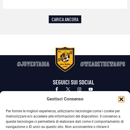
CARICA ANCORA
#JUVESTABIA
#WEARETHEWASPS
SEGUICI SUI SOCIAL
Privacy Policy
Cookie Policy
Termini e condizioni generali
Gestisci Consenso
Per fornire le migliori esperienze, utilizziamo tecnologie come i cookie per
La Società ha nominato il Responsabile della Protezione dei Dati Personali (DPO), figura specializzata che vigila sulle modalità
memorizzare e/o accedere alle informazioni del dispositivo. Il consenso a
adottate dalla nostra Società per tutelare i Suoi dati personali.
queste tecnologie ci permetterà di elaborare dati come il comportamento di
navigazione o ID unici su questo sito. Non acconsentire o ritirare il