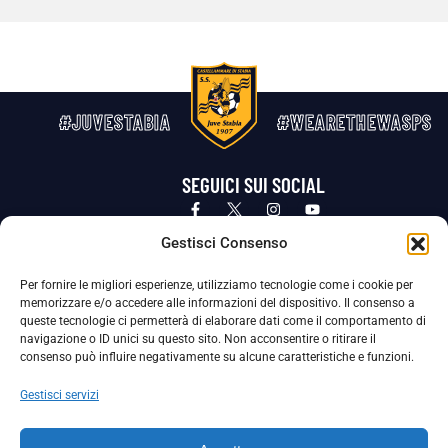
#JUVESTABIA
#WEARETHEWASPS
SEGUICI SUI SOCIAL
Privacy Policy
Cookie Policy
Termini e condizioni generali
Gestisci Consenso
Per fornire le migliori esperienze, utilizziamo tecnologie come i cookie per
La Società ha nominato il Responsabile della Protezione dei Dati Personali (DPO), figura specializzata che vigila sulle modalità
memorizzare e/o accedere alle informazioni del dispositivo. Il consenso a
adottate dalla nostra Società per tutelare i Suoi dati personali.
queste tecnologie ci permetterà di elaborare dati come il comportamento di
navigazione o ID unici su questo sito. Non acconsentire o ritirare il
Per contattare il DPO può scrivere a
consenso può influire negativamente su alcune caratteristiche e funzioni.
dpo@ssjuvestabia.it
Gestisci servizi
Può contattare sempre
dpo@ssjuvestabia.it