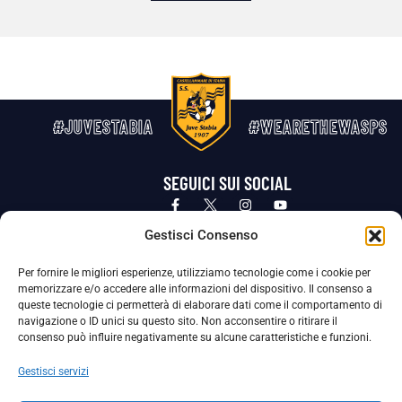
#JUVESTABIA
#WEARETHEWASPS
SEGUICI SUI SOCIAL
Privacy Policy
Cookie Policy
Termini e condizioni generali
Gestisci Consenso
Per fornire le migliori esperienze, utilizziamo tecnologie come i cookie per
La Società ha nominato il Responsabile della Protezione dei Dati Personali (DPO), figura specializzata che vigila sulle modalità
memorizzare e/o accedere alle informazioni del dispositivo. Il consenso a
adottate dalla nostra Società per tutelare i Suoi dati personali.
queste tecnologie ci permetterà di elaborare dati come il comportamento di
navigazione o ID unici su questo sito. Non acconsentire o ritirare il
Per contattare il DPO può scrivere a
consenso può influire negativamente su alcune caratteristiche e funzioni.
dpo@ssjuvestabia.it
Gestisci servizi
Può contattare sempre