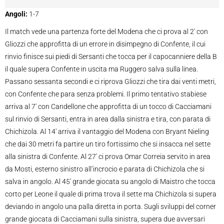
Angoli:
1-7
Il match vede una partenza forte del Modena che ci prova al 2′ con
Gliozzi che approfitta di un errore in disimpegno di Confente, il cui
rinvio finisce sui piedi di Sersanti che tocca per il capocanniere della B
il quale supera Confente in uscita ma Ruggero salva sulla linea.
Passano sessanta secondi e ci riprova Gliozzi che tira dai venti metri,
con Confente che para senza problemi. Il primo tentativo stabiese
arriva al 7′ con Candellone che approfitta di un tocco di Cacciamani
sul rinvio di Sersanti, entra in area dalla sinistra e tira, con parata di
Chichizola. Al 14′ arriva il vantaggio del Modena con Bryant Nieling
che dai 30 metri fa partire un tiro fortissimo che si insacca nel sette
alla sinistra di Confente. Al 27′ ci prova Omar Correia servito in area
da Mosti, esterno sinistro all’incrocio e parata di Chichizola che si
salva in angolo. Al 45′ grande giocata su angolo di Maistro che tocca
corto per Leone il quale di prima trova il sette ma Chichizola si supera
deviando in angolo una palla diretta in porta. Sugli sviluppi del corner
grande giocata di Cacciamani sulla sinistra, supera due avversari