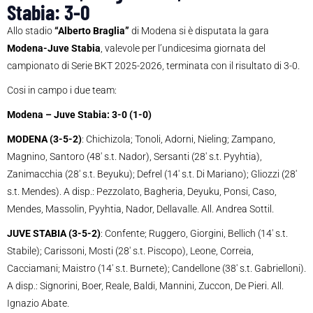
Stabia: 3-0
Allo stadio
“Alberto Braglia
”
di Modena si è disputata la gara
Modena-J
uve Stabia
, valevole per l’undicesima giornata del
campionato di Serie BKT 2025-2026, terminata con il risultato di 3-0.
Cosi in campo i due team:
Modena – Juve Stabia: 3-0 (1-0)
MODENA (3-5-2)
: Chichizola; Tonoli, Adorni, Nieling; Zampano,
Magnino, Santoro (48′ s.t. Nador), Sersanti (28′ s.t. Pyyhtia),
Zanimacchia (28′ s.t. Beyuku); Defrel (14′ s.t. Di Mariano); Gliozzi (28′
s.t. Mendes). A disp.: Pezzolato, Bagheria, Deyuku, Ponsi, Caso,
Mendes, Massolin, Pyyhtia, Nador, Dellavalle. All. Andrea Sottil.
JUVE STABIA (3-5-2)
: Confente; Ruggero, Giorgini, Bellich (14′ s.t.
Stabile); Carissoni, Mosti (28′ s.t. Piscopo), Leone, Correia,
Cacciamani; Maistro (14′ s.t. Burnete); Candellone (38′ s.t. Gabrielloni).
A disp.: Signorini, Boer, Reale, Baldi, Mannini, Zuccon, De Pieri. All.
Ignazio Abate.