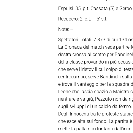
Espulsi: 35′ p.t. Cassata (S) e Gerbo 
Recupero: 2′ p.t. – 5′ s.t.
Note: –
Spettatori Totali: 7.873 di cui 134 os
La Cronaca del match vede partire fo
destra crossa al centro per Bandinelli 
della classe provando in più occasio
che serve Hristov il cui colpo di tes
centrocampo, serve Bandinelli sulla 
e trova il vantaggio per la squadra
Leone che lascia spazio a Maistro ch
rientrare e va giù, Pezzuto non da rig
sugli sviluppi di un calcio da fermo.
Degli Innocenti tra le proteste stabi
che esce alta sul fondo. La partita è
mette la palla non lontano dall’incro