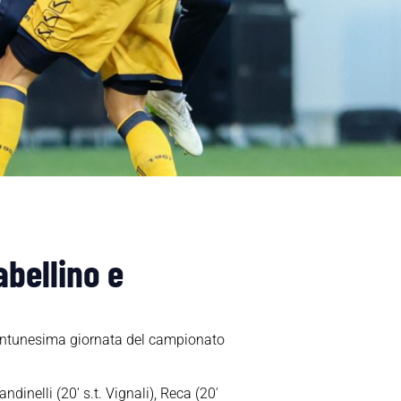
abellino e
ventunesima giornata del campionato
ndinelli (20′ s.t. Vignali), Reca (20′