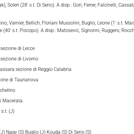
lak), Soleri (28′ s.t. Di Serio). A disp.: Gori, Ferrer, Falcinelli, Ca
o, Varnier, Bellich; Floriani Mussolini, Buglio, Leone (1′ s.t. Maist
e (40′ s.t. Piscopo). A disp.: Matosevic, Signorini, Ruggero, Rocch
 sezione di Lecce
 sezione di Livorno
assara sezione di Reggio Calabria
zione di Taurianova
ichelino
i Macerata.
s.t. (J)
) Nagy (S) Buglio (J) Kouda (S) Di Serio (S)