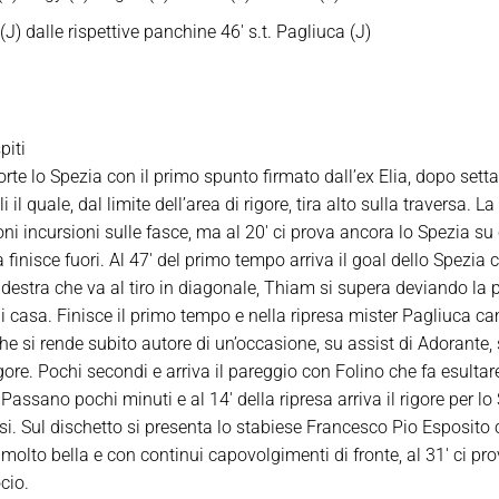
(J) dalle rispettive panchine 46′ s.t. Pagliuca (J)
piti
rte lo Spezia con il primo spunto firmato dall’ex Elia, dopo sett
il quale, dal limite dell’area di rigore, tira alto sulla traversa. L
ni incursioni sulle fasce, ma al 20′ ci prova ancora lo Spezia su
ta finisce fuori. Al 47′ del primo tempo arriva il goal dello Spezi
destra che va al tiro in diagonale, Thiam si supera deviando la p
 di casa. Finisce il primo tempo e nella ripresa mister Pagliuca
e si rende subito autore di un’occasione, su assist di Adorante,
ore. Pochi secondi e arriva il pareggio con Folino che fa esultare 
 Passano pochi minuti e al 14′ della ripresa arriva il rigore per lo
esi. Sul dischetto si presenta lo stabiese Francesco Pio Esposito 
 molto bella e con continui capovolgimenti di fronte, al 31′ ci pr
cio.