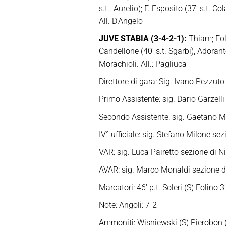
s.t.. Aurelio); F. Esposito (37′ s.t. Co
All. D’Angelo
JUVE STABIA (3-4-2-1):
Thiam; Folin
Candellone (40′ s.t. Sgarbi), Adorant
Morachioli. All.: Pagliuca
Direttore di gara: Sig. Ivano Pezzuto
Primo Assistente: sig. Dario Garzelli
Secondo Assistente: sig. Gaetano M
IV° ufficiale: sig. Stefano Milone se
VAR: sig. Luca Pairetto sezione di N
AVAR: sig. Marco Monaldi sezione d
Marcatori: 46′ p.t. Soleri (S) Folino 3′ 
Note: Angoli: 7-2
Ammoniti: Wisniewski (S) Pierobon (J