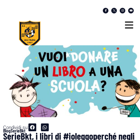
Condividi su:
Blog
SerieBkt
SerieBkt, i libri di #ioleggoperché negli