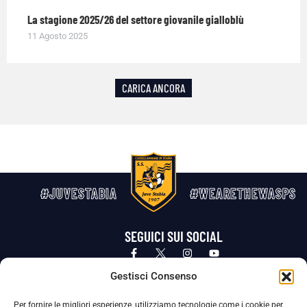
La stagione 2025/26 del settore giovanile gialloblù
11 Agosto 2025
CARICA ANCORA
#JUVESTABIA
#WEARETHEWASPS
SEGUICI SUI SOCIAL
Privacy Policy
Cookie Policy
Termini e condizioni generali
Gestisci Consenso
Per fornire le migliori esperienze, utilizziamo tecnologie come i cookie per