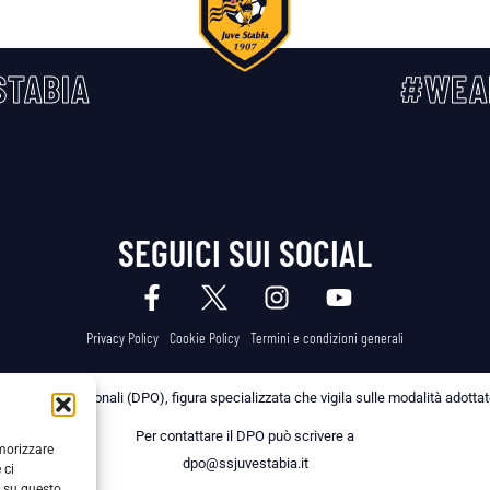
TABIA
#WEA
SEGUICI SUI SOCIAL
Privacy Policy
Cookie Policy
Termini e condizioni generali
 dei Dati Personali (DPO), figura specializzata che vigila sulle modalità adottate 
Per contattare il DPO può scrivere a
emorizzare
dpo@ssjuvestabia.it
 ci
i su questo