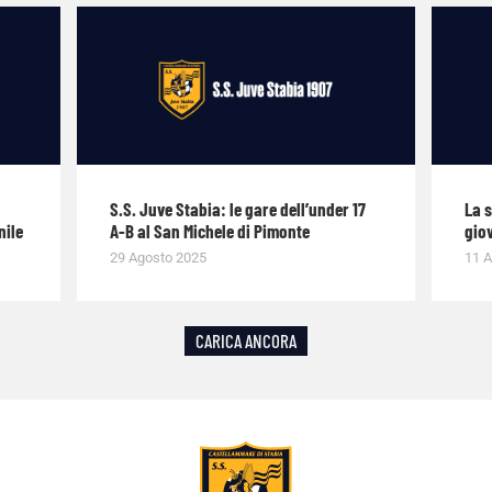
S.S. Juve Stabia: le gare dell’under 17
La 
nile
A-B al San Michele di Pimonte
giov
29 Agosto 2025
11 A
CARICA ANCORA