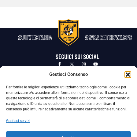
#JUVESTABIA
#WEARETHEWASPS
SEGUICI SUI SOCIAL
Privacy Policy
Cookie Policy
Termini e condizioni generali
Gestisci Consenso
Per fornire le migliori esperienze, utilizziamo tecnologie come i cookie per
La Società ha nominato il Responsabile della Protezione dei Dati Personali (DPO), figura specializzata che vigila sulle modalità
memorizzare e/o accedere alle informazioni del dispositivo. Il consenso a
adottate dalla nostra Società per tutelare i Suoi dati personali.
queste tecnologie ci permetterà di elaborare dati come il comportamento di
navigazione o ID unici su questo sito. Non acconsentire o ritirare il
Per contattare il DPO può scrivere a
consenso può influire negativamente su alcune caratteristiche e funzioni.
dpo@ssjuvestabia.it
Gestisci servizi
Può contattare sempre
dpo@ssjuvestabia.it