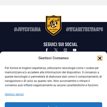
#JUVESTABIA
#WEARETHEWASPS
SEGUICI SUI SOCIAL
Privacy Policy
Cookie Policy
Termini e condizioni generali
Gestisci Consenso
Per fornire le migliori esperienze, utilizziamo tecnologie come i cookie per
La Società ha nominato il Responsabile della Protezione dei Dati Personali (DPO), figura specializzata che vigila sulle modalità
memorizzare e/o accedere alle informazioni del dispositivo. Il consenso a
adottate dalla nostra Società per tutelare i Suoi dati personali.
queste tecnologie ci permetterà di elaborare dati come il comportamento di
navigazione o ID unici su questo sito. Non acconsentire o ritirare il
Per contattare il DPO può scrivere a
consenso può influire negativamente su alcune caratteristiche e funzioni.
dpo@ssjuvestabia.it
Gestisci servizi
Può contattare sempre
dpo@ssjuvestabia.it