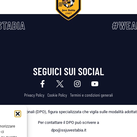
TABIA
#WEA
SEGUICI SUI SOCIAL
Privacy Policy
Cookie Policy
Termini e condizioni generali
 dei Dati Personali (DPO), figura specializzata che vigila sulle modalità adottate 
Per contattare il DPO può scrivere a
emorizzare
dpo@ssjuvestabia.it
 ci