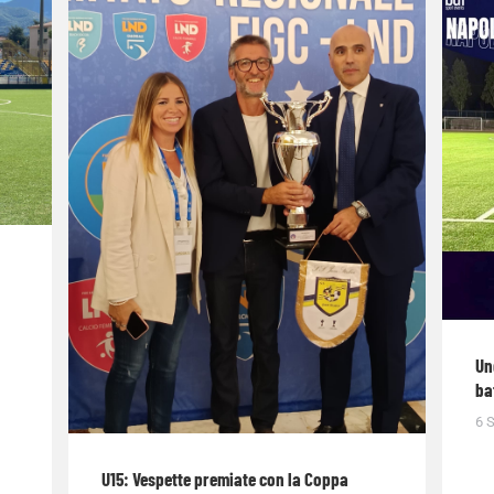
Un
ba
6 
U15: Vespette premiate con la Coppa