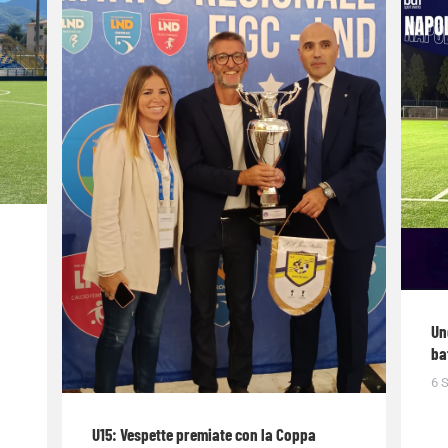
Un
ba
6 
U15: Vespette premiate con la Coppa