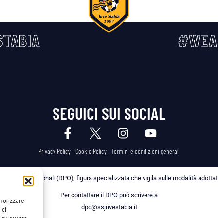
TABIA
#WEA
SEGUICI SUI SOCIAL
Privacy Policy
Cookie Policy
Termini e condizioni generali
 dei Dati Personali (DPO), figura specializzata che vigila sulle modalità adottate 
Per contattare il DPO può scrivere a
emorizzare
dpo@ssjuvestabia.it
 ci