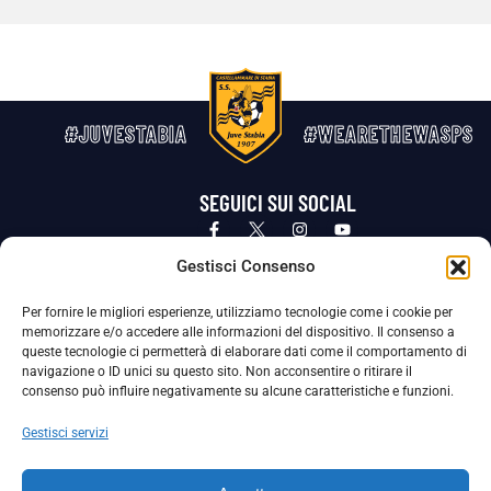
#JUVESTABIA
#WEARETHEWASPS
SEGUICI SUI SOCIAL
Privacy Policy
Cookie Policy
Termini e condizioni generali
Gestisci Consenso
Per fornire le migliori esperienze, utilizziamo tecnologie come i cookie per
La Società ha nominato il Responsabile della Protezione dei Dati Personali (DPO), figura specializzata che vigila sulle modalità
memorizzare e/o accedere alle informazioni del dispositivo. Il consenso a
adottate dalla nostra Società per tutelare i Suoi dati personali.
queste tecnologie ci permetterà di elaborare dati come il comportamento di
navigazione o ID unici su questo sito. Non acconsentire o ritirare il
Per contattare il DPO può scrivere a
consenso può influire negativamente su alcune caratteristiche e funzioni.
dpo@ssjuvestabia.it
Gestisci servizi
Può contattare sempre
dpo@ssjuvestabia.it