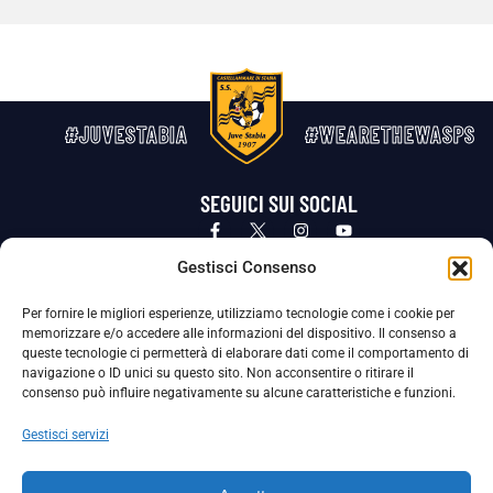
#JUVESTABIA
#WEARETHEWASPS
SEGUICI SUI SOCIAL
Privacy Policy
Cookie Policy
Termini e condizioni generali
Gestisci Consenso
Per fornire le migliori esperienze, utilizziamo tecnologie come i cookie per
La Società ha nominato il Responsabile della Protezione dei Dati Personali (DPO), figura specializzata che vigila sulle modalità
memorizzare e/o accedere alle informazioni del dispositivo. Il consenso a
adottate dalla nostra Società per tutelare i Suoi dati personali.
queste tecnologie ci permetterà di elaborare dati come il comportamento di
navigazione o ID unici su questo sito. Non acconsentire o ritirare il
Per contattare il DPO può scrivere a
consenso può influire negativamente su alcune caratteristiche e funzioni.
dpo@ssjuvestabia.it
Gestisci servizi
Può contattare sempre
dpo@ssjuvestabia.it