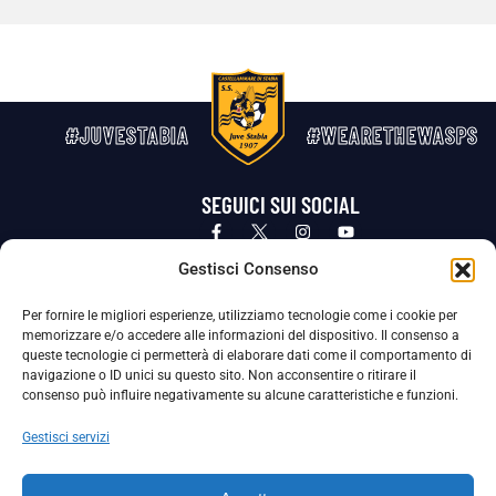
#JUVESTABIA
#WEARETHEWASPS
SEGUICI SUI SOCIAL
Privacy Policy
Cookie Policy
Termini e condizioni generali
Gestisci Consenso
Per fornire le migliori esperienze, utilizziamo tecnologie come i cookie per
La Società ha nominato il Responsabile della Protezione dei Dati Personali (DPO), figura specializzata che vigila sulle modalità
memorizzare e/o accedere alle informazioni del dispositivo. Il consenso a
adottate dalla nostra Società per tutelare i Suoi dati personali.
queste tecnologie ci permetterà di elaborare dati come il comportamento di
navigazione o ID unici su questo sito. Non acconsentire o ritirare il
Per contattare il DPO può scrivere a
consenso può influire negativamente su alcune caratteristiche e funzioni.
dpo@ssjuvestabia.it
Gestisci servizi
Può contattare sempre
dpo@ssjuvestabia.it