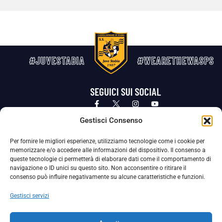
#JUVESTABIA
#WEARETHEWASPS
SEGUICI SUI SOCIAL
Privacy Policy
Cookie Policy
Termini e condizioni generali
Gestisci Consenso
Per fornire le migliori esperienze, utilizziamo tecnologie come i cookie per
La Società ha nominato il Responsabile della Protezione dei Dati Personali (DPO), figura specializzata che vigila sulle modalità
memorizzare e/o accedere alle informazioni del dispositivo. Il consenso a
adottate dalla nostra Società per tutelare i Suoi dati personali.
queste tecnologie ci permetterà di elaborare dati come il comportamento di
navigazione o ID unici su questo sito. Non acconsentire o ritirare il
Per contattare il DPO può scrivere a
consenso può influire negativamente su alcune caratteristiche e funzioni.
dpo@ssjuvestabia.it
Gestisci servizi
Può contattare sempre
dpo@ssjuvestabia.it