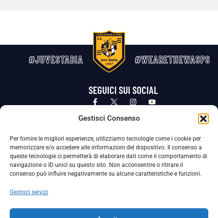
#JUVESTABIA
#WEARETHEWASPS
SEGUICI SUI SOCIAL
Privacy Policy
Cookie Policy
Termini e condizioni generali
Gestisci Consenso
Per fornire le migliori esperienze, utilizziamo tecnologie come i cookie per
La Società ha nominato il Responsabile della Protezione dei Dati Personali (DPO), figura specializzata che vigila sulle modalità
memorizzare e/o accedere alle informazioni del dispositivo. Il consenso a
adottate dalla nostra Società per tutelare i Suoi dati personali.
queste tecnologie ci permetterà di elaborare dati come il comportamento di
navigazione o ID unici su questo sito. Non acconsentire o ritirare il
Per contattare il DPO può scrivere a
consenso può influire negativamente su alcune caratteristiche e funzioni.
dpo@ssjuvestabia.it
Gestisci servizi
Può contattare sempre
dpo@ssjuvestabia.it