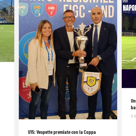
Un
ba
6 
U15: Vespette premiate con la Coppa