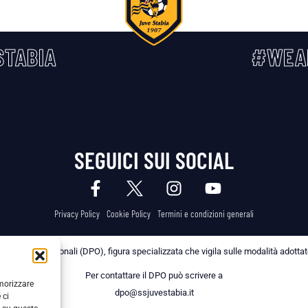
TABIA
#WEA
SEGUICI SUI SOCIAL
Privacy Policy
Cookie Policy
Termini e condizioni generali
 dei Dati Personali (DPO), figura specializzata che vigila sulle modalità adottate 
Per contattare il DPO può scrivere a
emorizzare
dpo@ssjuvestabia.it
 ci