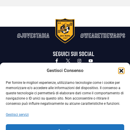
#JUVESTABIA
#WEARETHEWASPS
SEGUICI SUI SOCIAL
Privacy Policy
Cookie Policy
Termini e condizioni generali
Gestisci Consenso
Per fornire le migliori esperienze, utilizziamo tecnologie come i cookie per
La Società ha nominato il Responsabile della Protezione dei Dati Personali (DPO), figura specializzata che vigila sulle modalità
memorizzare e/o accedere alle informazioni del dispositivo. Il consenso a
adottate dalla nostra Società per tutelare i Suoi dati personali.
queste tecnologie ci permetterà di elaborare dati come il comportamento di
navigazione o ID unici su questo sito. Non acconsentire o ritirare il
Per contattare il DPO può scrivere a
consenso può influire negativamente su alcune caratteristiche e funzioni.
dpo@ssjuvestabia.it
Gestisci servizi
Può contattare sempre
dpo@ssjuvestabia.it