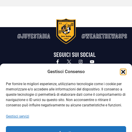
#JUVESTABIA
#WEARETHEWASPS
SEGUICI SUI SOCIAL
Privacy Policy
Cookie Policy
Termini e condizioni generali
Gestisci Consenso
Per fornire le migliori esperienze, utilizziamo tecnologie come i cookie per
La Società ha nominato il Responsabile della Protezione dei Dati Personali (DPO), figura specializzata che vigila sulle modalità
memorizzare e/o accedere alle informazioni del dispositivo. Il consenso a
adottate dalla nostra Società per tutelare i Suoi dati personali.
queste tecnologie ci permetterà di elaborare dati come il comportamento di
navigazione o ID unici su questo sito. Non acconsentire o ritirare il
Per contattare il DPO può scrivere a
consenso può influire negativamente su alcune caratteristiche e funzioni.
dpo@ssjuvestabia.it
Gestisci servizi
Può contattare sempre
dpo@ssjuvestabia.it