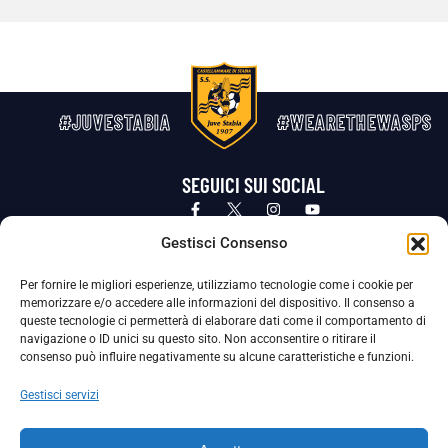
#JUVESTABIA
#WEARETHEWASPS
SEGUICI SUI SOCIAL
Privacy Policy
Cookie Policy
Termini e condizioni generali
Gestisci Consenso
Per fornire le migliori esperienze, utilizziamo tecnologie come i cookie per
La Società ha nominato il Responsabile della Protezione dei Dati Personali (DPO), figura specializzata che vigila sulle modalità
memorizzare e/o accedere alle informazioni del dispositivo. Il consenso a
adottate dalla nostra Società per tutelare i Suoi dati personali.
queste tecnologie ci permetterà di elaborare dati come il comportamento di
navigazione o ID unici su questo sito. Non acconsentire o ritirare il
Per contattare il DPO può scrivere a
consenso può influire negativamente su alcune caratteristiche e funzioni.
dpo@ssjuvestabia.it
Gestisci servizi
Può contattare sempre
dpo@ssjuvestabia.it