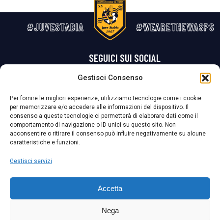
#JUVESTABIA
#WEARETHEWASPS
SEGUICI SUI SOCIAL
Gestisci Consenso
Privacy Policy
Cookie Policy
Termini e condizioni generali
Per fornire le migliori esperienze, utilizziamo tecnologie come i cookie
per memorizzare e/o accedere alle informazioni del dispositivo. Il
La Società ha nominato il Responsabile della Protezione dei Dati Personali (DPO), figura specializzata che vigila sulle modalità adottate dalla
consenso a queste tecnologie ci permetterà di elaborare dati come il
nostra Società per tutelare i Suoi dati personali.
comportamento di navigazione o ID unici su questo sito. Non
acconsentire o ritirare il consenso può influire negativamente su alcune
Per contattare il DPO può scrivere a
caratteristiche e funzioni.
dpo@ssjuvestabia.it
Gestisci servizi
Può contattare sempre
dpo@ssjuvestabia.it
Accetta
anche per quanto riguarda la normativa vigente in materia di Whistleblowing.
Nega
La Società ha inoltre adottato un proprio Codice Etico, consultabile al seguente link: